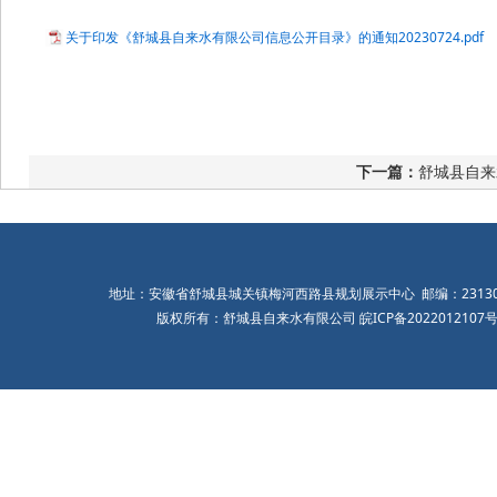
关于印发《舒城县自来水有限公司信息公开目录》的通知20230724.pdf
下一篇：
舒城县自来
地址：安徽省舒城县城关镇梅河西路县规划展示中心 邮编：231300 联
版权所有：舒城县自来水有限公司
皖ICP备2022012107