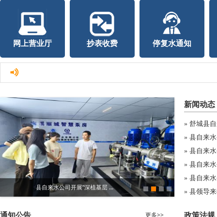
网上营业厅
抄表收费
停复水通知
新闻动态
舒城县自
»
县自来水
»
县自来水
»
县自来水
»
县自来水
»
县自来水公司开展“深植基层 ...
供
县领导来
»
通知公告
政策法规
更多>>