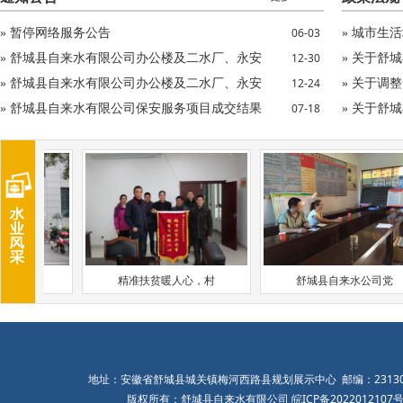
暂停网络服务公告
城市生活
06-03
»
»
舒城县自来水有限公司办公楼及二水厂、永安
关于舒城
12-30
»
»
舒城县自来水有限公司办公楼及二水厂、永安
关于调整
12-24
»
»
舒城县自来水有限公司保安服务项目成交结果
关于舒城
07-18
»
»
青年文
精准扶贫暖人心，村
舒城县自来水公司党
地址：安徽省舒城县城关镇梅河西路县规划展示中心 邮编：231300 联
版权所有：舒城县自来水有限公司
皖ICP备2022012107